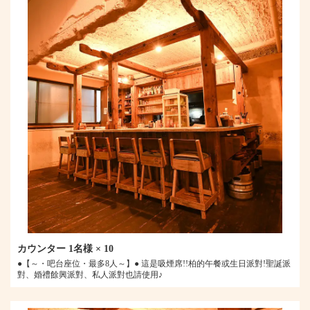
カウンター
1名様
× 10
●【～・吧台座位・最多8人～】● 這是吸煙席!!柏的午餐或生日派對!聖誕派
對、婚禮餘興派對、私人派對也請使用♪