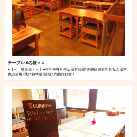
テーブル
6名様
× 4
●【～・餐桌席・～】●柏的午餐和生日派對!婚禮後的餘興派對和私人派對
也請使用♪我們將準備僅限預約的甜點盤！