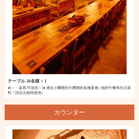
テーブル
26名様
× 1
●[～・桌席/可並排～]● 適合小團體到大團體的各種宴會♪ 柏的午餐和生日派
對！請在出租時使用♪
カウンター