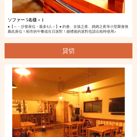
ソファー
5名様
× 1
●【～・沙發座位・最多4人～】● 約會、女孩之夜、媽媽之夜等小型聚會推
薦此座位！柏市的午餐或生日派對！婚禮後的派對也請出租時使用♪
貸切