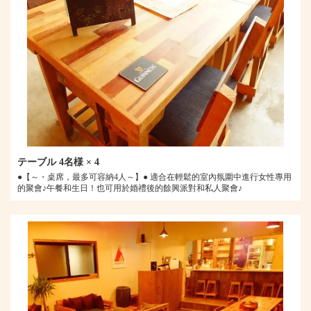
テーブル
4名様
× 4
●【～・桌席，最多可容納4人～】● 適合在輕鬆的室內氛圍中進行女性專用
的聚會♪午餐和生日！也可用於婚禮後的餘興派對和私人聚會♪