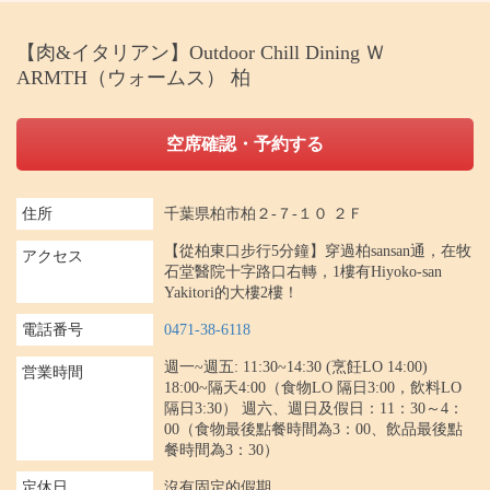
【肉&イタリアン】Outdoor Chill Dining Ｗ
ARMTH（ウォームス） 柏
空席確認・予約する
住所
千葉県柏市柏２-７-１０ ２Ｆ
【從柏東口步行5分鐘】穿過柏sansan通，在牧
アクセス
石堂醫院十字路口右轉，1樓有Hiyoko-san
Yakitori的大樓2樓！
電話番号
0471-38-6118
週一~週五: 11:30~14:30 (烹飪LO 14:00)
営業時間
18:00~隔天4:00（食物LO 隔日3:00，飲料LO
隔日3:30） 週六、週日及假日：11：30～4：
00（食物最後點餐時間為3：00、飲品最後點
餐時間為3：30）
定休日
沒有固定的假期。