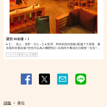
貸切
80名様
× 1
●【～・私人・派對・20人～】● 乾淨、時尚的室內裝飾♪配備了大屏幕、麥
克風和音量設備!!您也可以為小團體預訂♪在柏吃午餐或生日聚會！告別！也
請用於招待會、新年派對、婚禮餘興派對、聖誕派對和私人派對。
フロア
着席のみ
喫煙
頭版
座位