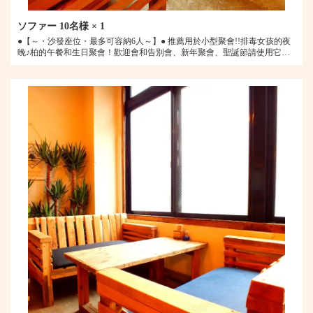
ソファー
10名様
× 1
●【～・沙發座位・最多可容納6人～】● 推薦用於小型聚會!!排毒女孩的夜
晚♪柏的午餐和生日聚會！歡迎會和告別會、新年聚會、聖誕節請使用它派
對、婚禮餘興派對、私人派對♪