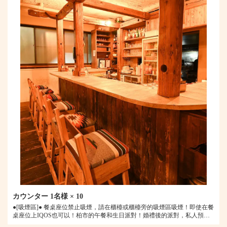
この店舗情報をシェアする
座位 | 【肉&イタリアン】Outdoor Chill Dining Ｗ
ARMTH（ウォームス） 柏
千葉県柏市柏２-７-１０ ２Ｆ
https://warmth.owst.jp/seats
お店情報をコピー
カウンター
1名様
× 10
●[吸煙區]● 餐桌座位禁止吸煙，請在櫃檯或櫃檯旁的吸煙區吸煙！即使在餐
桌座位上IQOS也可以！柏市的午餐和生日派對！婚禮後的派對，私人預訂
時也請使用它