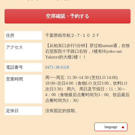
空席確認・予約する
住所
千葉県柏市柏２-７-１０ ２Ｆ
【从柏东口步行5分钟】穿过柏sansan通，在牧
アクセス
石堂医院十字路口右转，1楼有Hiyoko-san
Yakitori的大楼2楼！！
電話番号
0471-38-6118
周一~周五: 11:30~14:30 (烹饪LO 14:00)
営業時間
18:00~次日4:00（食物LO 次日3:00，饮料LO
次日3:30） 周六、周日及节假日：11：30～
4：00（食物最后点餐时间为3：00、饮品最后
点餐时间为3：30）
定休日
没有固定的假期。
language