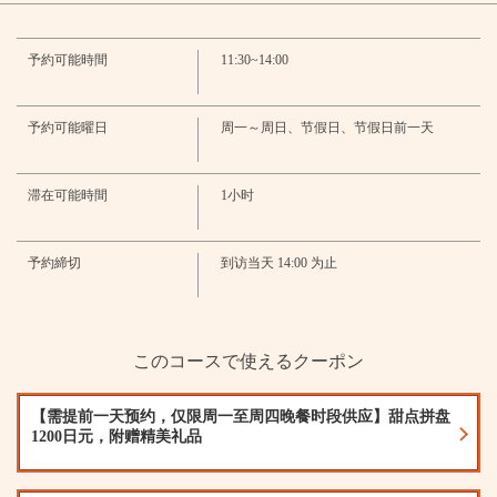
Chill Dining ＷARMTH（ウォームス） 柏
千葉県柏市柏２-７-１０ ２Ｆ
予約可能時間
11:30~14:00
https://warmth.owst.jp/courses/109954182
予約可能曜日
お店情報をコピー
周一～周日、节假日、节假日前一天
滞在可能時間
1小时
予約締切
到访当天 14:00 为止
閉じる
このコースで使えるクーポン
【需提前一天预约，仅限周一至周四晚餐时段供应】甜点拼盘
1200日元，附赠精美礼品