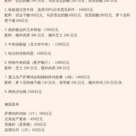
配料：切达奶酪 100 日元，马苏里拉奶酪 100 日元，双倍奶酪 200 日元
2. 铁板烧汉堡牛排，选用100%日本黑毛和牛：1600日元
配料：切达干酪100日元、马苏里拉奶酪100日元、双层奶酪200日元、萝卜泥和
橙子酱100日元
3. 柏的极品炸玉米饼饭 - 1500日元
配料：额外肉类 300 日元，额外芝士 100 日元
4. 牛肉胡椒饭（含大块牛肉） - 1500日元
5. 哈尔的培根鸡蛋 - 1600日元
6. 特制牛肉炖菜（配半釉汁） - 1400日元
配料：芝士 100 日元，额外肉类 300 日元
7. 鹿儿岛产萨摩鸡自制腌制炸鸡套餐（4块）1400日元
配料：萝卜泥和柚子醋 150 日元，塔塔酱 100 日元，额外炸鸡 250 日元/块
8. 烤肉沙拉碗 1500日元
侧面菜单
萨摩鸡炸鸡块（2个）500日元
北海道产薯条：450日元
この店舗情報をシェアする
双酱虾（蛋黄酱）450日元
蒜蓉吐司（2片）450日元
午餐菜单仅接受提前预订。 | 【肉&イタリアン】Outdoor