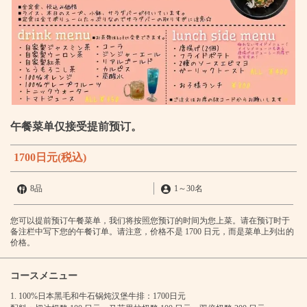
午餐菜单仅接受提前预订。
1700日元
(税込)
8品
1
～
30名
您可以提前预订午餐菜单，我们将按照您预订的时间为您上菜。请在预订时于
备注栏中写下您的午餐订单。请注意，价格不是 1700 日元，而是菜单上列出的
价格。
コースメニュー
1. 100%日本黑毛和牛石锅炖汉堡牛排：1700日元