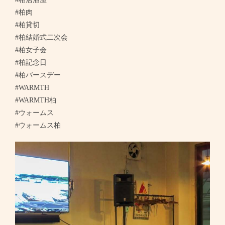
#柏肉
こんばんは、WARM | 【肉&イタリアン】Outdoor Chill
#柏貸切
Dining ＷARMTH（ウォームス） 柏
#柏結婚式二次会
千葉県柏市柏２-７-１０ ２Ｆ
#柏女子会
https://warmth.owst.jp/blogs/3436128
#柏記念日
#柏バースデー
お店情報をコピー
#WARMTH
#WARMTH柏
#ウォームス
#ウォームス柏
閉じる