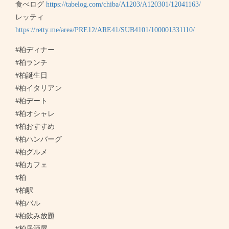
食べログ
https://tabelog.com/chiba/A1203/A120301/12041163/
レッティ
https://retty.me/area/PRE12/ARE41/SUB4101/100001331110/
#柏ディナー
#柏ランチ
#柏誕生日
#柏イタリアン
#柏デート
#柏オシャレ
#柏おすすめ
#柏ハンバーグ
#柏グルメ
#柏カフェ
#柏
#柏駅
#柏バル
#柏飲み放題
この店舗情報をシェアする
#柏居酒屋